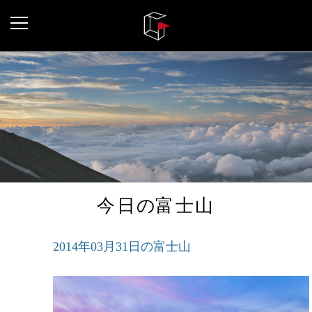
今日
の
富士山
2014年03月31日の富士山