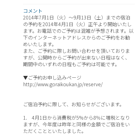
コメント
2014年7月1日（火）〜9月13日（土）までの宿泊
の予約を2014年4月1日（火）正午より開始いたし
ます。お電話でのご予約は混雑が予想されます。以
下のインターネットアドレスからのご予約をお勧
めいたします。
また、ご予約に際しお問い合わせを頂いておりま
すが、公開時からご予約が出来ない日程はなく、
期間中のいずれの日程もご予約は可能です。
▼ご予約お申し込みページ
http://www.goraikoukan.jp/reserve/
ご宿泊予約に際して、お知らせがございます。
1. 4月1日から消費税が5%から8％に増税となり
ますが、今年度は昨年と同様の金額でご宿泊をい
ただくことといたしました。