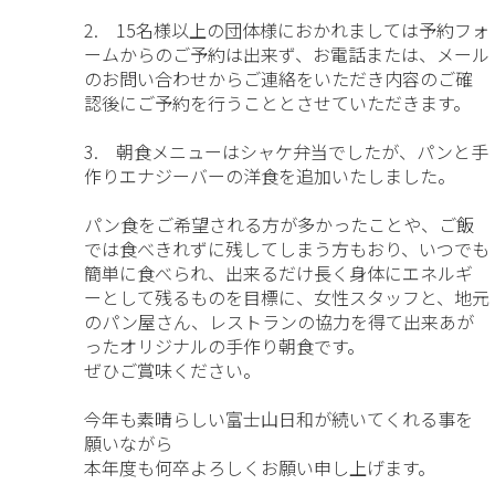
2. 15名様以上の団体様におかれましては予約フォ
ームからのご予約は出来ず、お電話または、メール
のお問い合わせからご連絡をいただき内容のご確
認後にご予約を行うこととさせていただきます。
3. 朝食メニューはシャケ弁当でしたが、パンと手
作りエナジーバーの洋食を追加いたしました。
パン食をご希望される方が多かったことや、ご飯
では食べきれずに残してしまう方もおり、いつでも
簡単に食べられ、出来るだけ長く身体にエネルギ
ーとして残るものを目標に、女性スタッフと、地元
のパン屋さん、レストランの協力を得て出来あが
ったオリジナルの手作り朝食です。
ぜひご賞味ください。
今年も素晴らしい富士山日和が続いてくれる事を
願いながら
本年度も何卒よろしくお願い申し上げます。