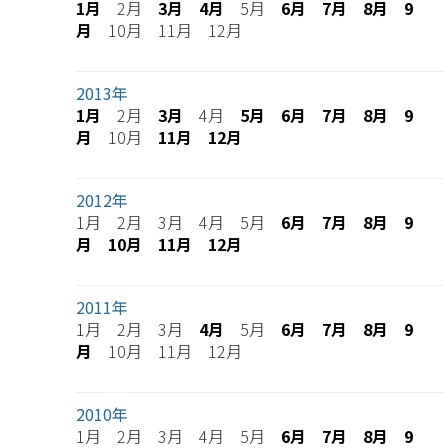
1月
2月
3月
4月
5月
6月
7月
8月
9
月
10月 11月 12月
2013年
1月
2月
3月
4月
5月
6月
7月
8月
9
月
10月
11月
12月
2012年
1月 2月 3月 4月 5月
6月
7月
8月
9
月
10月
11月
12月
2011年
1月 2月 3月
4月
5月
6月
7月
8月
9
月
10月 11月 12月
2010年
1月 2月 3月 4月 5月
6月
7月
8月
9