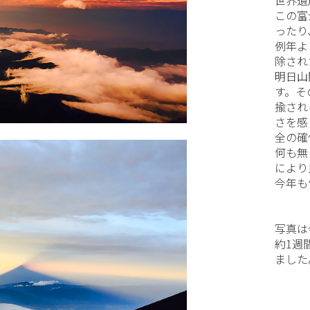
この富
ったり
例年よ
除され
明日山
す。そ
揄され
さを感
全の確
何も無
により
今年も
写真は
約1週
ました