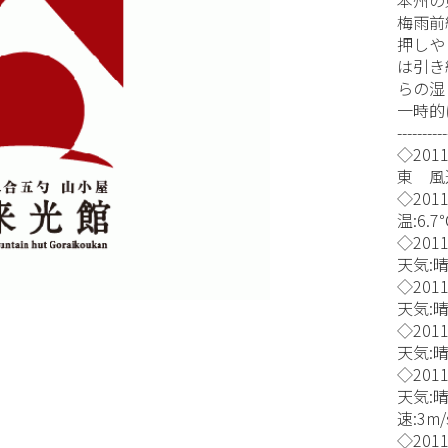
梅雨前
押しや
は引き
らの湿
一時的
----------
◇201
東 風速
◇201
温:6.
◇2011
天気:晴
◇2011
天気:晴
◇2011
天気:晴
◇2011
天気:
速:3m/
◇2011