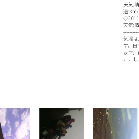
天気:
速:3m/
◇2011
天気:晴
----------
気温は
す。日
ます。
ここし