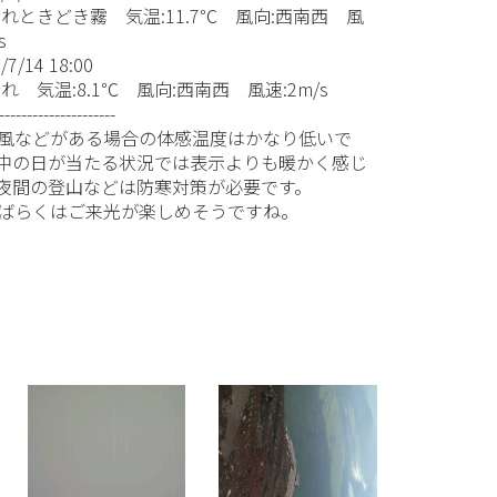
晴れときどき霧 気温:11.7℃ 風向:西南西 風
s
/7/14 18:00
れ 気温:8.1℃ 風向:西南西 風速:2m/s
---------------------
風などがある場合の体感温度はかなり低いで
中の日が当たる状況では表示よりも暖かく感じ
夜間の登山などは防寒対策が必要です。
ばらくはご来光が楽しめそうですね。