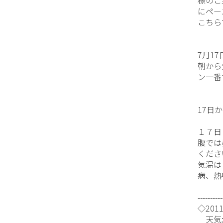
にペー
こちら
7月17
朝から
ン一番
17日
１７日
腹では
くださ
気温は
病、熱
----------
◇2011/
天気: