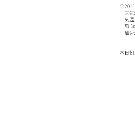
◇2011/
天気:
気温:
風向
風速:1
----------
本日朝