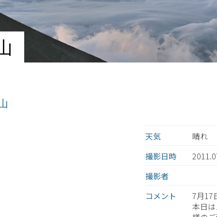
山
士山
天気
晴れ
撮影日時
2011.
撮影者
コメント
7月17
本日は
様のご